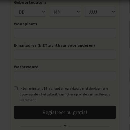
 TO A PERSON UNDER THE AGE OF 18 YEARS.
Geboortedatum
Woonplaats
E-mailadres (NIET zichtbaar voor anderen)
Wachtwoord
Ik ben minstens 18 jaar oud en ga akkoord met de
Algemene
voorwaarden
, het gebruik van fictieve profielen en het
Privacy
Statement
.
Registreer nu gratis!
of