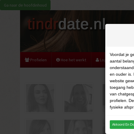
Ga naar de hoofdinhoud
Voordat je g
Profielen
Hoe het werkt
Login
Regist
aantal belan
onderstaande
en ouder is. 
website gewe
toegang hebb
van chatgesp
profielen. D
fysieke afspr
voorwaarde
THIS WEBS
Akkoord En D
DISTRIBUTE