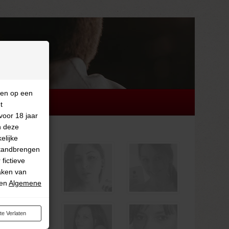
ken op een
t
voor 18 jaar
n deze
elijke
tstandbrengen
fictieve
aken van
en
Algemene
.
E
ite Verlaten