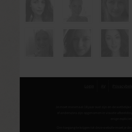
Login
AV
Privacybel
Je moet minimaal 18 jaar oud zijn en de wettelijke
of anderszins zijn opgenomen in visuele afbeeld
enige explici
Om toegang te krijgen tot deze website moet je de