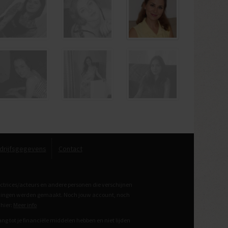
drijfsgegevens
Contact
actrices/acteurs en andere personen die verschijnen
eldingen werden gemaakt. Noch jouw account, noch
 hier:
Meer info
g tot je financiële middelen hebben en niet lijden