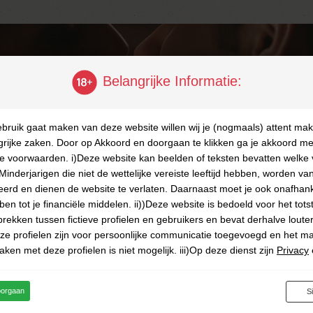
Belangrijke Informatie:
ebruik gaat maken van deze website willen wij je (nogmaals) attent ma
reer nu gratis!
grijke zaken. Door op Akkoord en doorgaan te klikken ga je akkoord me
 voorwaarden. i)Deze website kan beelden of teksten bevatten welke 
Minderjarigen die niet de wettelijke vereiste leeftijd hebben, worden va
Registreer nu gratis!
erd en dienen de website te verlaten. Daarnaast moet je ook onafhank
en tot je financiële middelen. ii))Deze website is bedoeld voor het to
Ik ben een
rekken tussen fictieve profielen en gebruikers en bevat derhalve louter 
eze profielen zijn voor persoonlijke communicatie toegevoegd en het m
aken met deze profielen is niet mogelijk. iii)Op deze dienst zijn
Privacy
n
van toepassing. Deze kun je vinden in de disclaimer van deze website
Gebruikersnaam
ITE MAY CONTAIN MATERIAL WHICH MAY OFFEND AND MAY NOT B
oorgaan
S
D, CIRCULATED, SOLD, HIRED, GIVEN, LENT, SHOWN, PLAYED OR