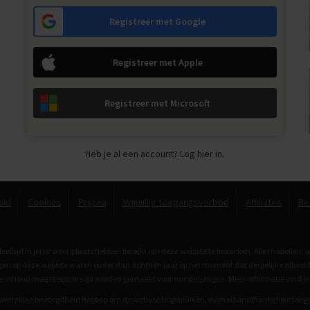
Registreer met Google
Registreer met Apple
Registreer met Microsoft
Heb je al een account? Log hier in.
eid
Cookies
Prijzen
Vrijwillig toegangsverbod
Affiliates
Be
 leeftijd in jouw woonplaats hebben bereikt om deze website te bezoeken. Alle modellen, 
ingen op deze website waren ouder dan achttien jaar op het moment dat dergelijke afbe
ete inhoud mag toegankelijk worden gemaakt voor minderjarigen. Meer informatie vind je
 wettelijke bevoegdheid hebben om de website te gebruiken, evenals onafhankelijke toegan