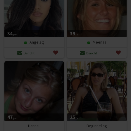
34
39
jaar
jaar
AngelaQ
Meenaa
Bericht
Bericht
47
25
jaar
jaar
HannaL
Beginneling