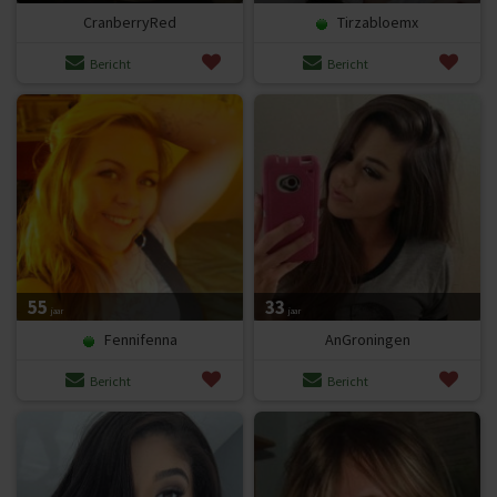
CranberryRed
Tirzabloemx
Bericht
Bericht
55
33
jaar
jaar
Fennifenna
AnGroningen
Bericht
Bericht