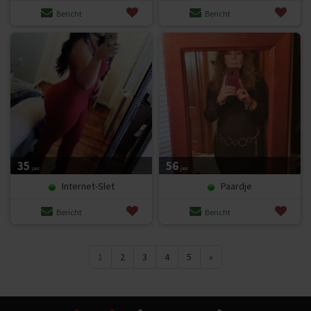
Bericht
Bericht
35
56
jaar
jaar
Internet-Slet
Paardje
Bericht
Bericht
1
2
3
4
5
»