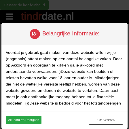
Ga naar de hoofdinhoud
Alle Profielen
Belangrijke Informatie:
Voordat je gebruik gaat maken van deze website willen wij je
(nogmaals) attent maken op een aantal belangrijke zaken. Door
op Akkoord en doorgaan te klikken ga je akkoord met
onderstaande voorwaarden. i)Deze website kan beelden of
teksten bevatten welke voor 18 jaar en ouder is. Minderjarigen
die niet de wettelijke vereiste leeftijd hebben, worden van deze
website geweerd en dienen de website te verlaten. Daarnaast
moet je ook onafhankelijke toegang hebben tot je financiële
34
30
middelen. ii))Deze website is bedoeld voor het totstandbrengen
jaar
jaar
van chatgesprekken tussen fictieve profielen en gebruikers en
2deGezicht
Eleonora24
bevat derhalve louter fictieve profielen. Deze profielen zijn voor
Akkoord En Doorgaan
Site Verlaten
Bericht
Bericht
persoonlijke communicatie toegevoegd en het maken van
fysieke afspraken met deze profielen is niet mogelijk. iii)Op deze