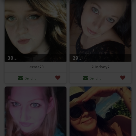
dienst zijn
Privacy
en
Algemene voorwaarden
van toepassing.
Deze kun je vinden in de disclaimer van deze website.
THIS WEBSITE MAY CONTAIN MATERIAL WHICH MAY
OFFEND AND MAY NOT BE DISTRIBUTED, CIRCULATED,
SOLD, HIRED, GIVEN, LENT, SHOWN, PLAYED OR
PROJECTED TO A PERSON UNDER THE AGE OF 18 YEARS.
30
29
jaar
jaar
Lexara23
2Lindsey2
Bericht
Bericht