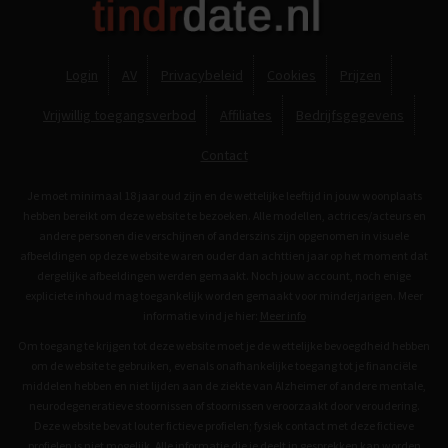
Login
AV
Privacybeleid
Cookies
Prijzen
Vrijwillig toegangsverbod
Affiliates
Bedrijfsgegevens
Contact
Je moet minimaal 18 jaar oud zijn en de wettelijke leeftijd in jouw woonplaats
hebben bereikt om deze website te bezoeken. Alle modellen, actrices/acteurs en
andere personen die verschijnen of anderszins zijn opgenomen in visuele
afbeeldingen op deze website waren ouder dan achttien jaar op het moment dat
dergelijke afbeeldingen werden gemaakt. Noch jouw account, noch enige
expliciete inhoud mag toegankelijk worden gemaakt voor minderjarigen. Meer
informatie vind je hier:
Meer info
Om toegang te krijgen tot deze website moet je de wettelijke bevoegdheid hebben
om de website te gebruiken, evenals onafhankelijke toegang tot je financiële
middelen hebben en niet lijden aan de ziekte van Alzheimer of andere mentale,
neurodegeneratieve stoornissen of stoornissen veroorzaakt door veroudering.
Deze website bevat louter fictieve profielen; fysiek contact met deze fictieve
profielen is niet mogelijk. Alle informatie die je deelt in gesprekken kan worden