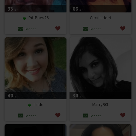
33
66
jaar
jaar
PittPoes26
CeciIIiaHeet
Bericht
Bericht
40
34
jaar
jaar
Llnde
MarryB0L
Bericht
Bericht