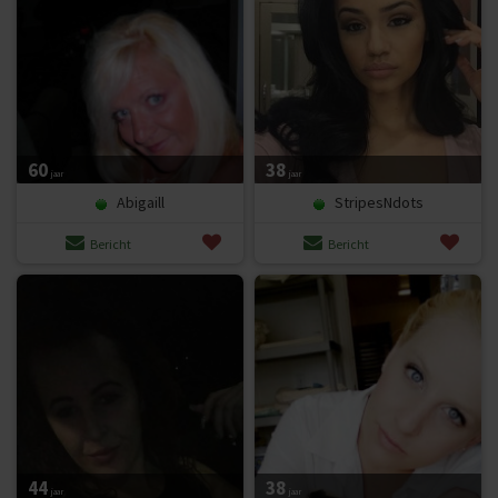
60
38
jaar
jaar
Abigaill
StripesNdots
Bericht
Bericht
44
38
jaar
jaar